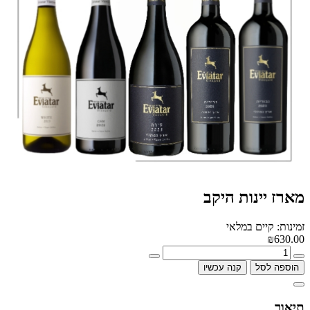
מארז יינות היקב
זמינות: קיים במלאי
₪630.00
הוספה לסל
קנה עכשיו
תיאור