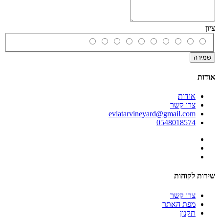
ציון
שמירה
אודות
אודות
צרו קשר
eviatarvineyard@gmail.com
0548018574
שירות לקוחות
צרו קשר
מפת האתר
תקנון