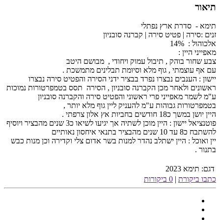
תיאור
תימא - סדרת ארץ נפתלי
זנים :סירה | פטיט סירה | קברנה סובניון
אלכוהול : 14%
מאפייני היין :
צבע שחור בוהק , תיבול עמוק ויחודי , מבושם היטב
עם אף עוצמתי , גוף מלא וסיומת תבלינים מתמשכת .
יישון : הענבים נבצרו נפרד בבציר ידני הסירה והפטיט סירה נבצרו
ראשונים ולאחר מכן הקברנה סובניון , הסירה תסס בטמפרטורות נמוכות
ע"מ לשמר מאפייני פרי ראשוני והפטיט סירה והקברנה סובניון
בטמפרטורות גבוהות ע"מ להעניק ליין גוף מלא יותר ,
היין יושן במשך כ18 חודשים בחביות אץ אלון צרפתי .
פוטנציאל יישון : היין מוכן לשתיה אך יגיעו לשיאו כ3 שנים מהבציר ויוסיף
להשתבח כ8 עד 10 שנים מהבציר בתנאי איחסון נאותיים
יין ואוכל : היין ישתלב נהדר למנות בשר אדום צלי וקדירה וכן מנות כבש
בתנור .
דגם:
תימא 2023
כתבו ביקורת
|
0 ביקורות